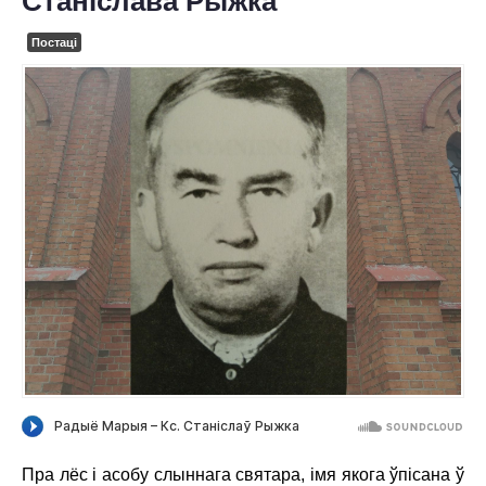
Станіслава Рыжка
ПРА НАС
Постаці
АХВЯРАВАННІ
КАНТАКТЫ
Пра лёс і асобу слыннага святара, імя якога ўпісана ў