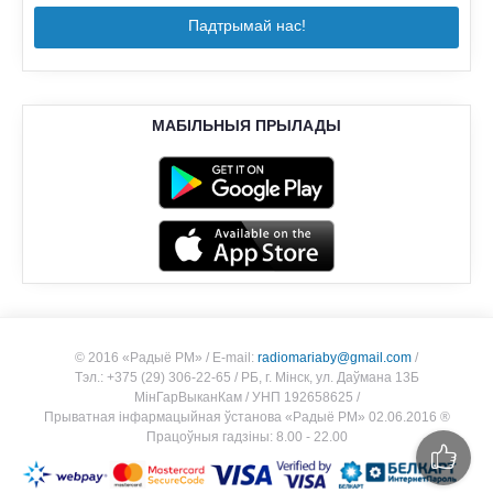
Падтрымай нас!
МАБІЛЬНЫЯ ПРЫЛАДЫ
© 2016 «Радыё РМ»
/
E-mail:
radiomariaby@gmail.com
/
Тэл.: +375 (29) 306-22-65
/
РБ, г. Мінск, ул. Даўмана 13Б
МiнГарВыканКам
/
УНП 192658625
/
Прыватная інфармацыйная ўстанова «Радыё РМ» 02.06.2016 ®
Працоўныя гадзіны: 8.00 - 22.00