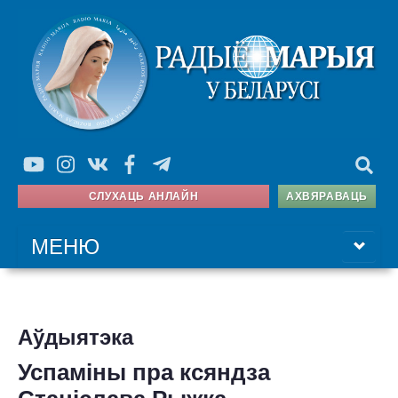
СЛУХАЦЬ АНЛАЙН
АХВЯРАВАЦЬ
МЕНЮ
ГАЛОЎНАЯ
Аўдыятэка
ПРАГРАМА
Успаміны пра ксяндза
АЎДЫЯТЭКА